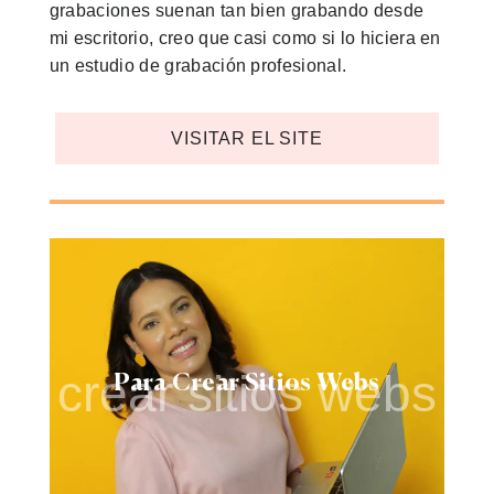
grabaciones suenan tan bien grabando desde
mi escritorio, creo que casi como si lo hiciera en
un estudio de grabación profesional.
VISITAR EL SITE
crear sitios webs
Para Crear Sitios Webs